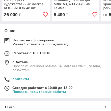
Набор сухих
Планшет для пленэра
Коль
художественных мелков
МДФ А3, 400 х 470 мм,
хран
KOH-I-NOOR 48 шт
Гамма
реги
26 000
5 490
₸
₸
от
О нас
Рейтинг не сформирован
Менее 5 отзывов за последний год
Работает с 16.01.2016
г. Астана
Проспект Бөгенбай батыра 54, магазин VINK., Астана,
Казахстан
Контакты
Сегодня работает с 10:00 до 18:00
Показать весь график работы
О нас