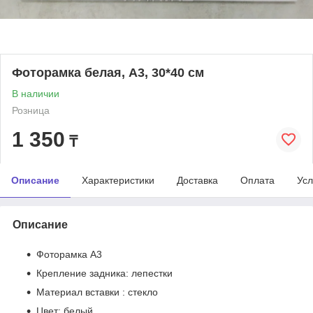
Фоторамка белая, А3, 30*40 см
В наличии
Розница
1 350
₸
Описание
Характеристики
Доставка
Оплата
Усл
Описание
Фоторамка А3
Крепление задника: лепестки
Материал вставки : стекло
Цвет: белый