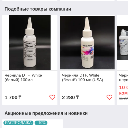
Подобные товары компании
Чернила DTF, White
Чернила DTF, White
Черн
(белый) 100мл.
(белый) 100 мл.(USA)
шту
10 
ком
1 700
2 280
₸
₸
11 20
Акционные предложения и новинки
РАСПРОДАЖА
–10%