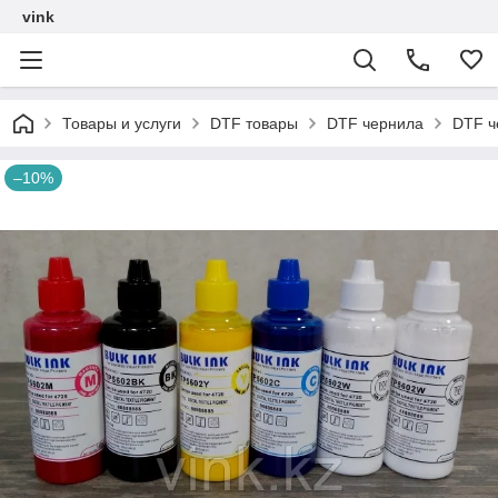
vink
Товары и услуги
DTF товары
DTF чернила
DTF ч
–10%