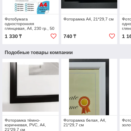
Фотобумага
Фоторамка А4, 21*29,7 см
Фот
односторонняя
одн
глянцевая, A4, 230 гр., 50
глян
л., LIDER
л., 
1 330
740
1 1
₸
₸
Подобные товары компании
Фоторамка тёмно-
Фоторамка белая, А4,
Фото
коричневая, PVC, А4,
21*29,7 см
золо
21*29,7 см