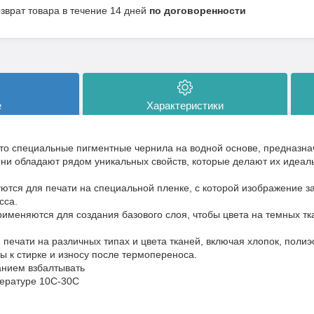
озврат товара в течение 14 дней
по договоренности
е
Характеристики
то специальные пигментные чернила на водной основе, предназна
Они обладают рядом уникальных свойств, которые делают их идеал
ются для печати на специальной пленке, с которой изображение за
сса.
именяются для создания базового слоя, чтобы цвета на темных тк
печати на различных типах и цвета тканей, включая хлопок, полиэс
ы к стирке и износу после термопереноса.
анием взбалтывать
пературе 10С-30С