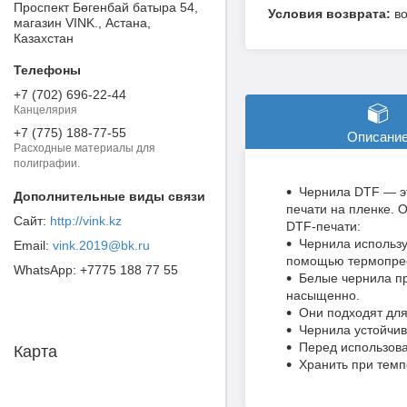
Проспект Бөгенбай батыра 54,
в
магазин VINK., Астана,
Казахстан
+7 (702) 696-22-44
Канцелярия
+7 (775) 188-77-55
Описани
Расходные материалы для
полиграфии.
Чернила DTF — э
печати на пленке. 
http://vink.kz
DTF-печати:
Чернила использу
vink.2019@bk.ru
помощью термопре
+7775 188 77 55
Белые чернила пр
насыщенно.
Они подходят для 
Чернила устойчив
Перед использов
Карта
Хранить при тем