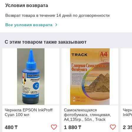
Условия возврата
Возврат товара в течение 14 дней по договоренности
Все условия возврата
С этим товаром также заказывают
Чернила EPSON InkProff
Самоклеющаяся
Черн
Cyan 100 мл
фотобумага, глянцевая,
InkP
A4,135гр., 50л., Track
480
1 880
2 3
₸
₸