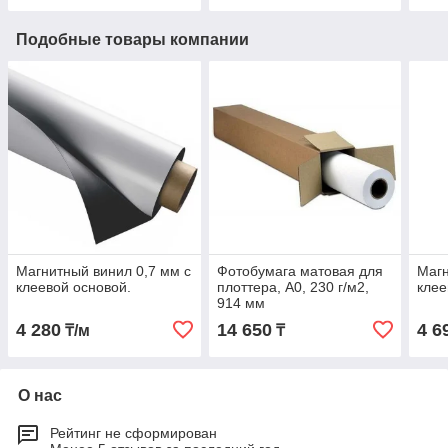
Подобные товары компании
Магнитный винил 0,7 мм с
Фотобумага матовая для
Магн
клеевой основой.
плоттера, A0, 230 г/м2,
клее
914 мм
4 280
14 650
4 6
₸/м
₸
О нас
Рейтинг не сформирован