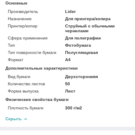
Основные
Производитель
Lider
Назначение
Для принтера/копира
Принтер/копир
Струйный с обычными
чернилами
Сфера применения
Для полиграфии
Тип
Фотобумага
Тип поверхности бумаги
Полуглянцевая
Формат
A4
Дополнительные характеристики
Вид бумаги
Двухсторонняя
Количество листов
50
Форма выпуска
Лист
Физические свойства бумаги
Плотность бумаги
300 г/м2
Скрыть