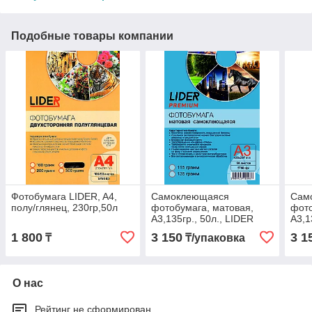
Подобные товары компании
Фотобумага LIDER, A4,
Самоклеющаяся
Сам
полу/глянец, 230гр,50л
фотобумага, матовая,
фото
A3,135гр., 50л., LIDER
A3,1
1 800
3 150
3 1
₸
₸/упаковка
О нас
Рейтинг не сформирован