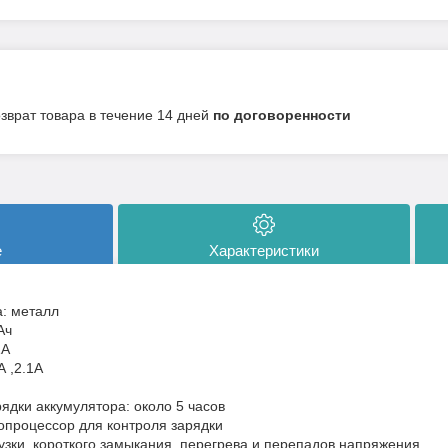
озврат товара в течение 14 дней
по договоренности
е
Характеристики
: металл
Ач
1А
А ,2.1A
ядки аккумулятора: около 5 часов
процессор для контроля зарядки
узки, короткого замыкания, перегрева и перепадов напряжения