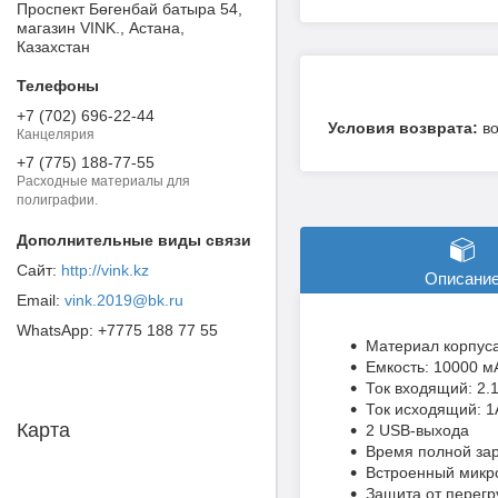
Проспект Бөгенбай батыра 54,
магазин VINK., Астана,
Казахстан
+7 (702) 696-22-44
в
Канцелярия
+7 (775) 188-77-55
Расходные материалы для
полиграфии.
http://vink.kz
Описани
vink.2019@bk.ru
+7775 188 77 55
Материал корпуса
Емкость: 10000 м
Ток входящий: 2.
Ток исходящий: 1
Карта
2 USB-выхода
Время полной зар
Встроенный микро
Защита от перегр