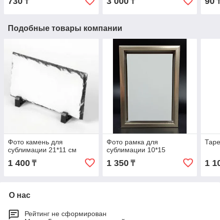
730
3 000
90
₸
₸
Подобные товары компании
Фото камень для
Фото рамка для
Таре
сублимации 21*11 см
сублимации 10*15
1 400
1 350
1 1
₸
₸
О нас
Рейтинг не сформирован