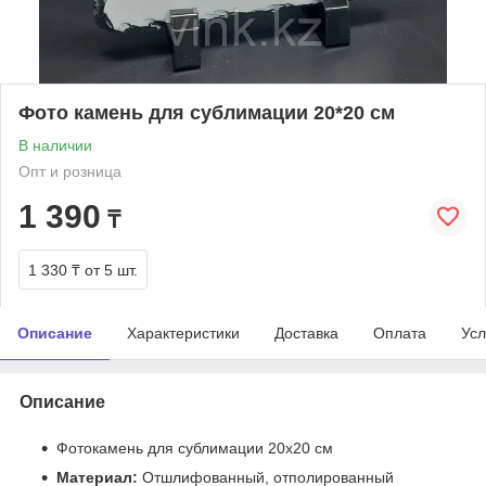
Фото камень для сублимации 20*20 см
В наличии
Опт и розница
1 390
₸
1 330 ₸
от 5 шт.
Описание
Характеристики
Доставка
Оплата
Усл
Описание
Фотокамень для сублимации 20x20 см
Материал:
Отшлифованный, отполированный