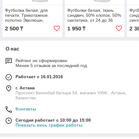
Футболка белая, для
Футболки белая, ткань
Футб
печати. Трикотажное
сэндвич, 50% хлопок, 50%
сэнд
полотно Эволюшн,
синтетика, от 24 до 36
синт
сэндвич
размера
раз
2 500
1 950
2 3
₸
₸
О нас
Рейтинг не сформирован
Менее 5 отзывов за последний год
Работает с 16.01.2016
г. Астана
Проспект Бөгенбай батыра 54, магазин VINK., Астана,
Казахстан
Контакты
Сегодня работает с 10:00 до 15:00
Показать весь график работы