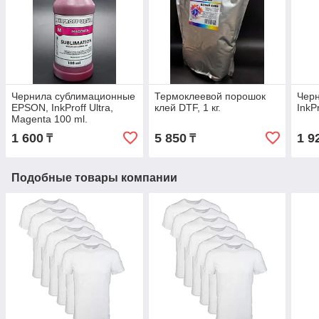
Чернила сублимационные
Термоклеевой порошок
Чер
EPSON, InkProff Ultra,
клей DTF, 1 кг.
InkP
Magenta 100 ml.
1 600
5 850
1 9
₸
₸
Подобные товары компании