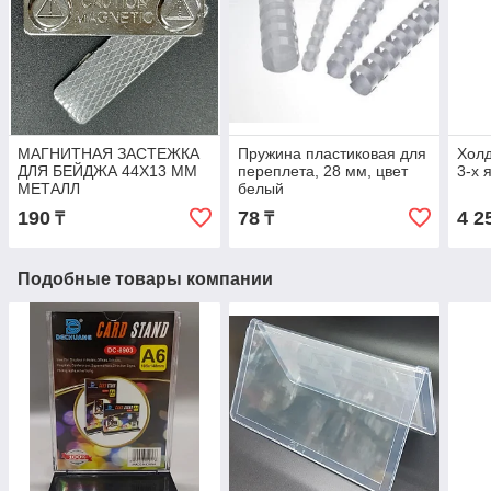
МАГНИТНАЯ ЗАСТЕЖКА
Пружина пластиковая для
Холд
ДЛЯ БЕЙДЖА 44Х13 ММ
переплета, 28 мм, цвет
3-х 
МЕТАЛЛ
белый
190
78
4 2
₸
₸
Подобные товары компании