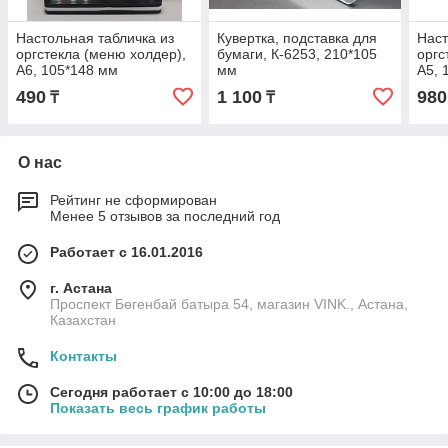
Настольная табличка из
Кувертка, подставка для
Наст
оргстекла (меню холдер),
бумаги, К-6253, 210*105
оргс
А6, 105*148 мм
мм
А5, 
490
1 100
980
₸
₸
О нас
Рейтинг не сформирован
Менее 5 отзывов за последний год
Работает с 16.01.2016
г. Астана
Проспект Бөгенбай батыра 54, магазин VINK., Астана,
Казахстан
Контакты
Сегодня работает с 10:00 до 18:00
Показать весь график работы