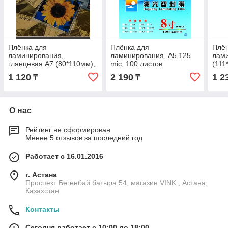
Плёнка для
Плёнка для
Плён
ламинирования,
ламинирования, A5,125
лами
глянцевая A7 (80*110мм),
mic, 100 листов
(111
125 микрон
1 120
2 190
1 2
₸
₸
О нас
Рейтинг не сформирован
Менее 5 отзывов за последний год
Работает с 16.01.2016
г. Астана
Проспект Бөгенбай батыра 54, магазин VINK., Астана,
Казахстан
Контакты
Сегодня работает с 10:00 до 18:00